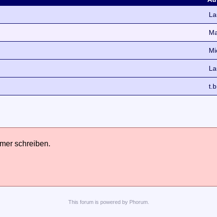
La
Ma
Mi
La
t.b
hmer schreiben.
This
forum
is powered by
Phorum
.