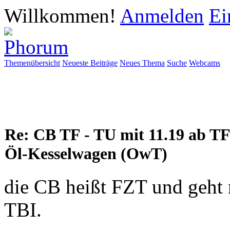
Willkommen!
Anmelden
Ei
Themenübersicht
Neueste Beiträge
Neues Thema
Suche
Webcams
Re: CB TF - TU mit 11.19 ab T
Öl-Kesselwagen (OwT)
die CB heißt FZT und geht 
TBI.