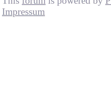
This
forum
is powered by
P
Impressum