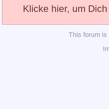
Klicke hier, um Dic
This
forum
is
I