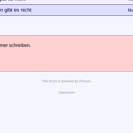
 gibt es nicht
Ma
hmer schreiben.
This
forum
is powered by
Phorum
.
Impressum