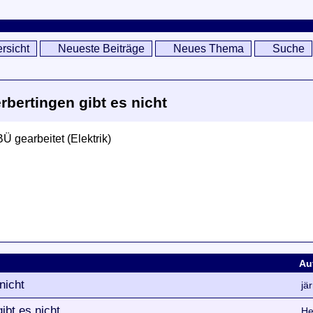
rsicht
Neueste Beiträge
Neues Thema
Suche
bertingen gibt es nicht
 gearbeitet (Elektrik)
Au
nicht
jä
ibt es nicht
He