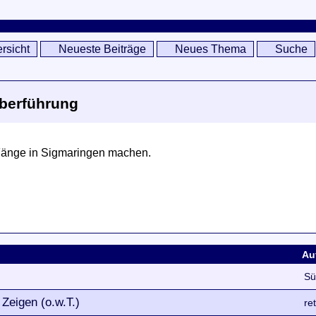
rsicht
Neueste Beiträge
Neues Thema
Suche
Überführung
 Fänge in Sigmaringen machen.
Au
Sü
 Zeigen (o.w.T.)
re