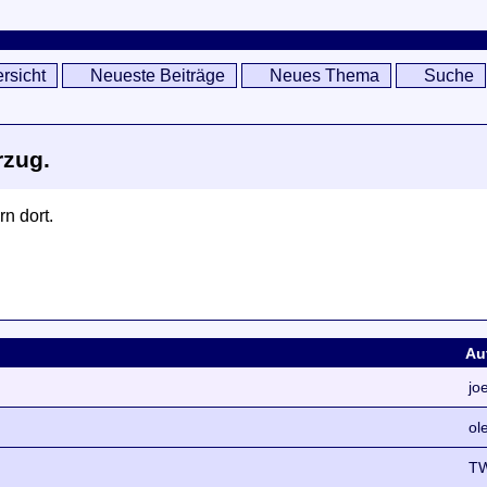
rsicht
Neueste Beiträge
Neues Thema
Suche
rzug.
n dort.
Au
jo
ol
T