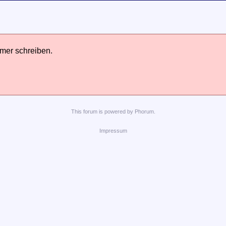
hmer schreiben.
This
forum
is powered by
Phorum
.
Impressum