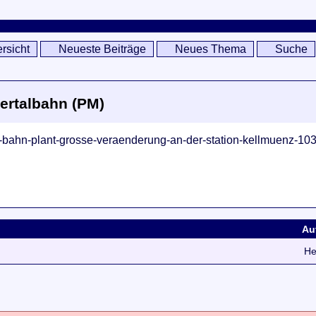
rsicht
Neueste Beiträge
Neues Thema
Suche
ertalbahn (PM)
nz-bahn-plant-grosse-veraenderung-an-der-station-kellmuenz-1
Au
)
He