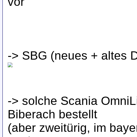
vor
-> SBG (neues + altes De
-> solche Scania OmniLi
Biberach bestellt
(aber zweitürig, im baye