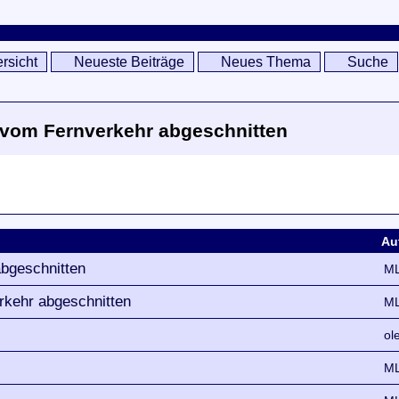
rsicht
Neueste Beiträge
Neues Thema
Suche
e vom Fernverkehr abgeschnitten
Au
abgeschnitten
ML
rkehr abgeschnitten
ML
ol
ML