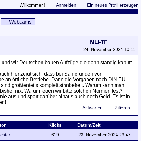
Willkommen!
Anmelden
Ein neues Profil erzeugen
Webcams
MLI-TF
24. November 2024 10:11
s und wir Deutschen bauen Aufzüge die dann ständig kaputt
ch hier zeigt sich, dass bei Sanierungen von
be an örtliche Betriebe. Dann die Vorgaben nach DIN EU
sind größtenteils komplett sinnbefreit. Warum kann man
 bisher nix. Warum legen wir bitte solchen Normen fest?
nie aus und spart darüber hinaus auch noch Geld. Es ist in
en!
Antworten
Zitieren
tor
Klicks
Datum/Zeit
chter
619
23. November 2024 23:47