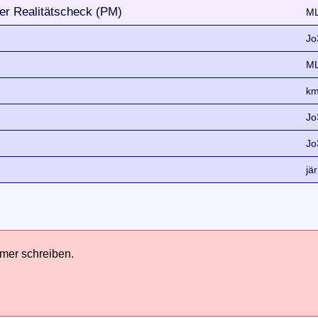
der Realitätscheck (PM)
ML
Jo
ML
km
Jo
Jo
jä
hmer schreiben.