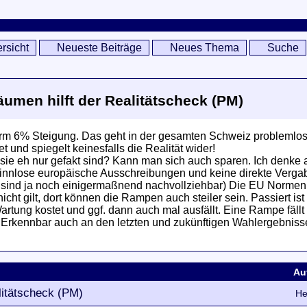
rsicht
Neueste Beiträge
Neues Thema
Suche
umen hilft der Realitätscheck (PM)
Norm 6% Steigung. Das geht in der gesamten Schweiz problemlo
 und spiegelt keinesfalls die Realität wider!
e eh nur gefakt sind? Kann man sich auch sparen. Ich denke au
 Sinnlose europäische Ausschreibungen und keine direkte Verga
 sind ja noch einigermaßnend nachvollziehbar) Die EU Normen 
t gilt, dort können die Rampen auch steiler sein. Passiert ist
tung kostet und ggf. dann auch mal ausfällt. Eine Rampe fällt 
r. Erkennbar auch an den letzten und zukünftigen Wahlergebniss
Au
litätscheck (PM)
He