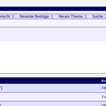
rsicht
Neueste Beiträge
Neues Thema
Suche
Au
T)
FB
Fl
!
FB