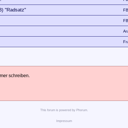
B) "Radsatz"
FB
FB
Ar
Fr
hmer schreiben.
This
forum
is powered by
Phorum
.
Impressum