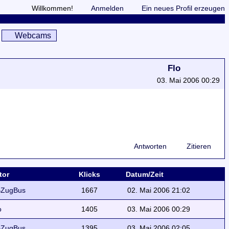
Willkommen!
Anmelden
Ein neues Profil erzeugen
Webcams
Flo
03. Mai 2006 00:29
Antworten
Zitieren
tor
Klicks
Datum/Zeit
ZugBus
1667
02. Mai 2006 21:02
o
1405
03. Mai 2006 00:29
ZugBus
1395
03. Mai 2006 02:05