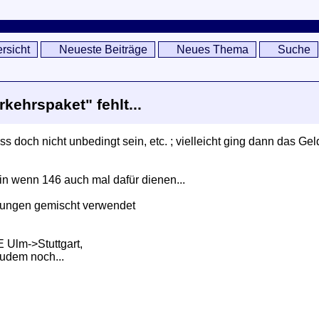
rsicht
Neueste Beiträge
Neues Thema
Suche
kehrspaket" fehlt...
uss doch nicht unbedingt sein, etc. ; vielleicht ging dann das 
ein wenn 146 auch mal dafür dienen...
stungen gemischt verwendet
E Ulm->Stuttgart,
zudem noch...