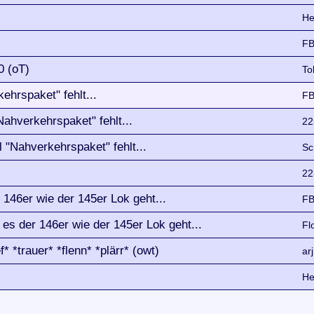
He
FB
0 (oT)
To
ehrspaket" fehlt...
FB
Nahverkehrspaket" fehlt...
22
l "Nahverkehrspaket" fehlt...
Sc
22
r 146er wie der 145er Lok geht...
FB
s es der 146er wie der 145er Lok geht...
Fl
 *trauer* *flenn* *plärr* (owt)
arj
He