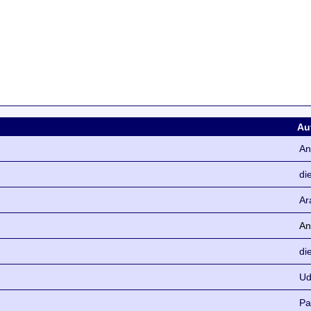
Au
An
di
Ar
An
di
U
Pa