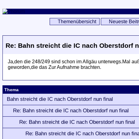
Themenübersicht
Neueste Beit
Re: Bahn streicht die IC nach Oberstdorf n
Ja,den die 248/249 sind schon im Allgäu unterwegs.Mal auß
geworden,die das Zur Aufnahme brachten.
Thema
Bahn streicht die IC nach Oberstdorf nun final
Re: Bahn streicht die IC nach Oberstdorf nun final
Re: Bahn streicht die IC nach Oberstdorf nun final
Re: Bahn streicht die IC nach Oberstdorf nun fina