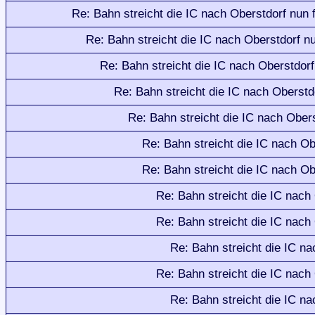
Re: Bahn streicht die IC nach Oberstdorf nun f
Re: Bahn streicht die IC nach Oberstdorf nu
Re: Bahn streicht die IC nach Oberstdorf 
Re: Bahn streicht die IC nach Oberstdo
Re: Bahn streicht die IC nach Obers
Re: Bahn streicht die IC nach Ob
Re: Bahn streicht die IC nach Ob
Re: Bahn streicht die IC nach 
Re: Bahn streicht die IC nach 
Re: Bahn streicht die IC na
Re: Bahn streicht die IC nach 
Re: Bahn streicht die IC na