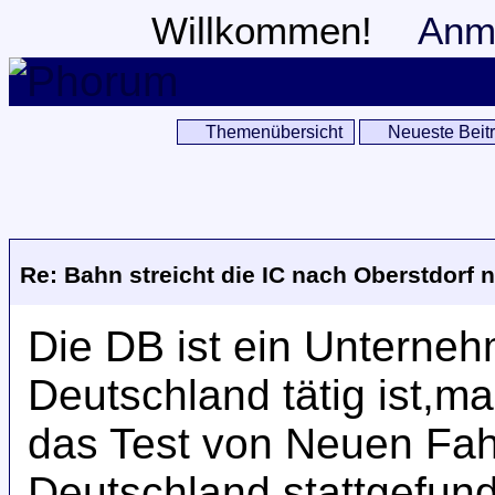
Willkommen!
Anm
Themenübersicht
Neueste Beit
Re: Bahn streicht die IC nach Oberstdorf n
Die DB ist ein Unterneh
Deutschland tätig ist,m
das Test von Neuen Fah
Deutschland stattgefun