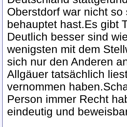
Oberstdorf war nicht so
behauptet hast.Es gibt 
Deutlich besser sind wi
wenigsten mit dem Stell
sich nur den Anderen 
Allgäuer tatsächlich lies
vernommen haben.Schad
Person immer Recht hab
eindeutig und beweisba