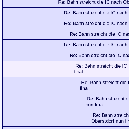
Re: Bahn streicht die IC nach Ob
Re: Bahn streicht die IC nach 
Re: Bahn streicht die IC nach 
Re: Bahn streicht die IC na
Re: Bahn streicht die IC nach 
Re: Bahn streicht die IC na
Re: Bahn streicht die IC
final
Re: Bahn streicht die
final
Re: Bahn streicht d
nun final
Re: Bahn streich
Oberstdorf nun fi