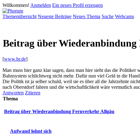
Willkommen!
Anmelden
Ein neues Profil erzeugen
Themenübersicht
Neueste Beiträge
Neues Thema
Suche
Webcams
Beitrag über Wiederanbindung 
[
www.br.de
]
Man muss hier ganz klar sagen, dass man hier sieht das die Politiker 
Bahnsystem schlichtweg nicht mehr. Dafür nun viel Geld in die Hand 
Die Politik ist ja selber schuld, weil sie es über all die Jahrzehnte n
nach Oberstdorf fahren und die wirtschaftlichkeit wäre vermutlich au
Antworten
Zitieren
Thema
Beitrag über Wiederanbindung Fernverkehr Allgäu
Aufwand lohnt sich