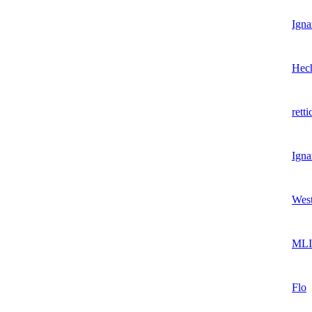
Igna
Hech
retti
Igna
Wes
MLI
Flo