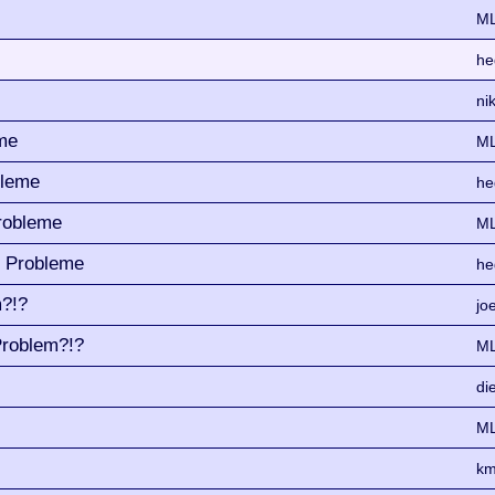
ML
he
ni
me
ML
bleme
he
robleme
ML
e Probleme
he
m?!?
jo
Problem?!?
ML
di
ML
km