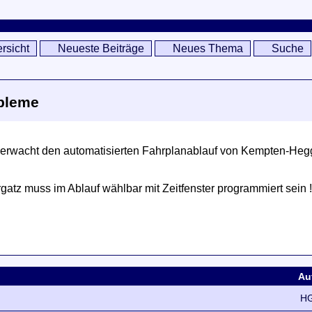
rsicht
Neueste Beiträge
Neues Thema
Suche
bleme
wacht den automatisierten Fahrplanablauf von Kempten-Hegge 
tz muss im Ablauf wählbar mit Zeitfenster programmiert sein !!
Au
HG