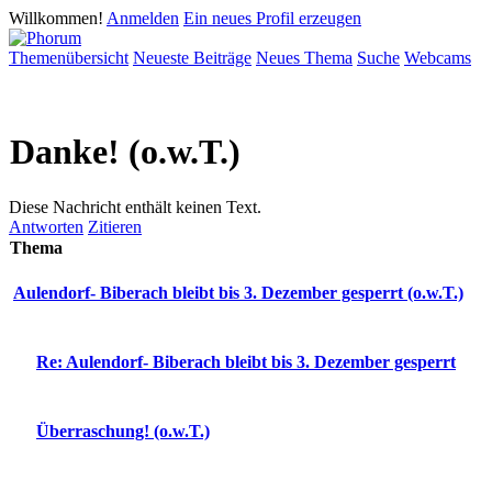
Willkommen!
Anmelden
Ein neues Profil erzeugen
Themenübersicht
Neueste Beiträge
Neues Thema
Suche
Webcams
Danke! (o.w.T.)
Diese Nachricht enthält keinen Text.
Antworten
Zitieren
Thema
Aulendorf- Biberach bleibt bis 3. Dezember gesperrt (o.w.T.)
Re: Aulendorf- Biberach bleibt bis 3. Dezember gesperrt
Überraschung! (o.w.T.)