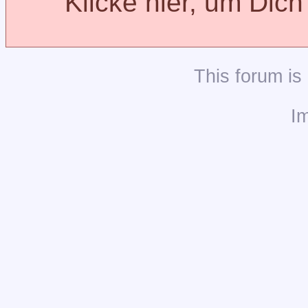
Klicke hier, um Dic
This
forum
is
I