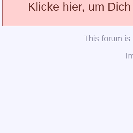
Klicke hier, um Dic
This
forum
is
I