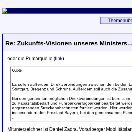
Themenübe
Re: Zukunfts-Visionen unseres Ministers..
oder die Primärquelle (
link
)
Quote
...
Es sollen außerdem Direktverbindungen zwischen den beiden Lä
Stuttgart, Bregenz und Schruns. Außerdem soll auch die Zusamm
...
Bei den genannten möglichen Direktverbindungen ist bereits 
zu Kapazitätsbedarf und Fuhrparkverfügbarkeit bearbeitet wer
angrenzenden Streckenabschnitten forciert werden. Hier werde
insbesondere den Freistaat Bayern, bei den gemeinsamen Pla
...
Mitunterzeichner ist Daniel Zadra, Vorarlberger Mobilitätsl