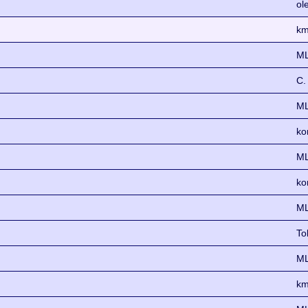
ol
km
ML
C.
ML
ko
ML
ko
ML
To
ML
km