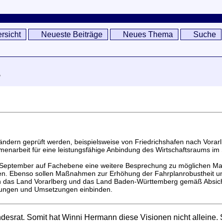
rsicht
Neueste Beiträge
Neues Thema
Suche
.
ndern geprüft werden, beispielsweise von Friedrichshafen nach Vorar
enarbeit für eine leistungsfähige Anbindung des Wirtschaftsraums im
im September auf Fachebene eine weitere Besprechung zu möglichen M
den. Ebenso sollen Maßnahmen zur Erhöhung der Fahrplanrobustheit un
n das Land Vorarlberg und das Land Baden-Württemberg gemäß Absicht
nungen und Umsetzungen einbinden.
andesrat. Somit hat Winni Hermann diese Visionen nicht alleine. 