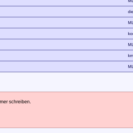
ML
di
ML
ko
ML
km
ML
hmer schreiben.